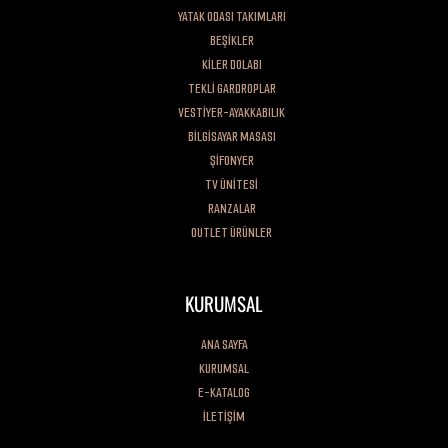
YATAK ODASI TAKIMLARI
BEŞİKLER
KİLER DOLABI
TEKLİ GARDROPLAR
VESTİYER-AYAKKABILIK
BİLGİSAYAR MASASI
ŞİFONYER
TV ÜNİTESİ
RANZALAR
OUTLET ÜRÜNLER
KURUMSAL
ANA SAYFA
KURUMSAL
E-KATALOG
İLETİŞİM