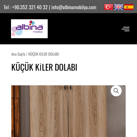
İçeriğe
Tel : +90.352 321 40 32 | info@albinamobilya.com
atla
Ana Sayfa
/ KÜÇÜK KİLER DOLABI
KÜÇÜK KİLER DOLABI