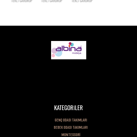
TEKLİ GARDROP
TEKLİ GARDROP
TEKLİ GARDROP
Değerli Müşterimiz, Firmamız kuruluşundan bugüne kadar toplam kalite
anlayışını benimsemiş her zaman müşteri memnuniyetini ön planda
tutmuştur. Sadece ürünü satana kadar değil, her zaman malımızın arkasında
dimdik durmuşuzdur.
KATEGORİLER
GENÇ ODASI TAKIMLARI
BEBEK ODASI TAKIMLARI
MONTESSORİ