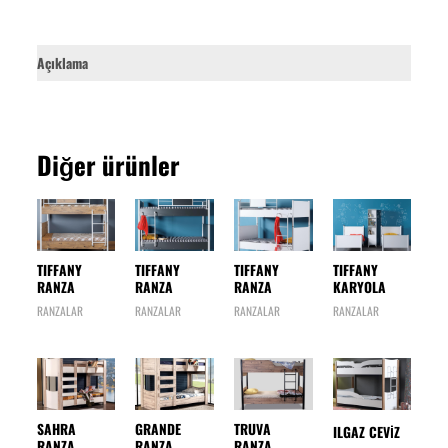
Açıklama
Diğer ürünler
TIFFANY
TIFFANY
TIFFANY
TIFFANY
RANZA
RANZA
RANZA
KARYOLA
RANZALAR
RANZALAR
RANZALAR
RANZALAR
SAHRA
GRANDE
TRUVA
ILGAZ CEVİZ
RANZA
RANZA
RANZA