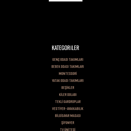
Değerli Müşterimiz, Firmamız kuruluşundan bugüne kadar toplam kalite
anlayışını benimsemiş her zaman müşteri memnuniyetini ön planda
tutmuştur. Sadece ürünü satana kadar değil, her zaman malımızın arkasında
dimdik durmuşuzdur.
KATEGORİLER
GENÇ ODASI TAKIMLARI
BEBEK ODASI TAKIMLARI
MONTESSORİ
YATAK ODASI TAKIMLARI
BEŞİKLER
KİLER DOLABI
TEKLİ GARDROPLAR
VESTİYER-AYAKKABILIK
BİLGİSAYAR MASASI
ŞİFONYER
TV ÜNİTESİ