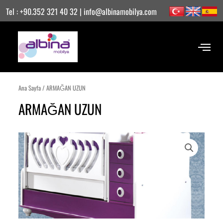
İçeriğe
Tel : +90.352 321 40 32 | info@albinamobilya.com
atla
Ana Sayfa
/ ARMAĞAN UZUN
ARMAĞAN UZUN