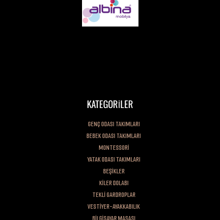
Değerli Müşterimiz, Firmamız kuruluşundan bugüne kadar toplam kalite
anlayışını benimsemiş her zaman müşteri memnuniyetini ön planda
tutmuştur. Sadece ürünü satana kadar değil, her zaman malımızın arkasında
dimdik durmuşuzdur.
KATEGORİLER
GENÇ ODASI TAKIMLARI
BEBEK ODASI TAKIMLARI
MONTESSORİ
YATAK ODASI TAKIMLARI
BEŞİKLER
KİLER DOLABI
TEKLİ GARDROPLAR
VESTİYER-AYAKKABILIK
BİLGİSAYAR MASASI