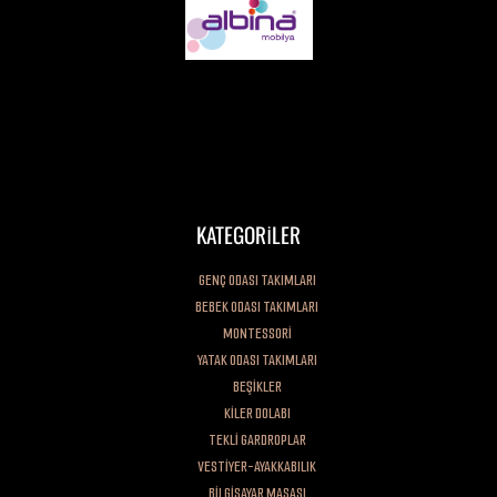
Değerli Müşterimiz, Firmamız kuruluşundan bugüne kadar toplam kalite
anlayışını benimsemiş her zaman müşteri memnuniyetini ön planda
tutmuştur. Sadece ürünü satana kadar değil, her zaman malımızın arkasında
dimdik durmuşuzdur.
KATEGORİLER
GENÇ ODASI TAKIMLARI
BEBEK ODASI TAKIMLARI
MONTESSORİ
YATAK ODASI TAKIMLARI
BEŞİKLER
KİLER DOLABI
TEKLİ GARDROPLAR
VESTİYER-AYAKKABILIK
BİLGİSAYAR MASASI